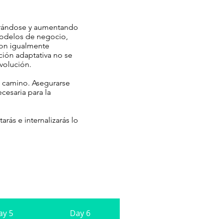
ntrándose y aumentando
modelos de negocio,
 son igualmente
ción adaptativa no se
volución.
el camino. Asegurarse
cesaria para la
arás e internalizarás lo
ay 5
Day 6