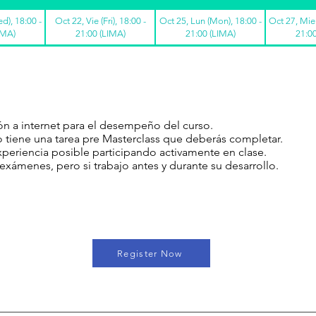
d), 18:00 -
Oct 22, Vie (Fri), 18:00 -
Oct 25, Lun (Mon), 18:00 -
Oct 27, Mie
IMA)
21:00 (LIMA)
21:00 (LIMA)
21:0
n a internet para el desempeño del curso.
 tiene una tarea pre Masterclass que deberás completar.
xperiencia posible participando activamente en clase.
exámenes, pero si trabajo antes y durante su desarrollo.
Register Now