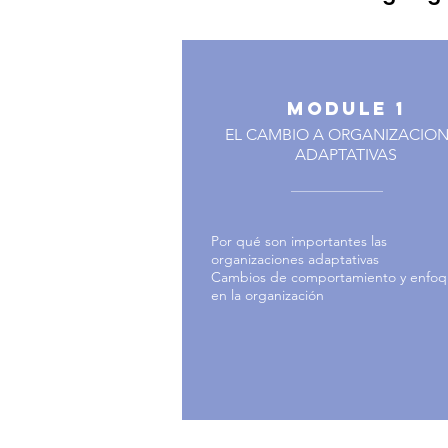
MODULE 1
EL CAMBIO A ORGANIZACIO
ADAPTATIVAS
Por qué son importantes las
organizaciones adaptativas
Cambios de comportamiento y enfoq
en la organización