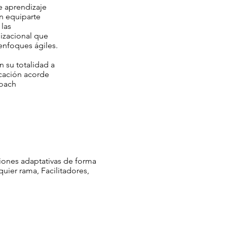
de aprendizaje
n equiparte
 las
izacional que
enfoques ágiles.
n su totalidad a
ficación acorde
Coach
ciones adaptativas de forma
quier rama, Facilitadores,