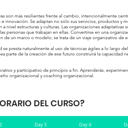
vas son más resilientes frente al cambio, intencionalmente ce
 e innovación. Se adaptan no sólo sus servicios, productos y 
 a nivel estructuras y culturas. Las organizaciones adaptativas
 las personas que trabajan en ellas. Convertirse en una organiza
n de un marco o modelo; se trata de un viaje organizativo de e
ad se presta naturalmente al uso de técnicas ágiles a lo largo d
a parte de la creación de ese futuro construirá la capacidad ne
rativo y participativo de principio a fin. Aprenderás, experiment
diseño organizacional y coaching organizacional.
HORARIO DEL CURSO?
2
Day 3
Day 4
D