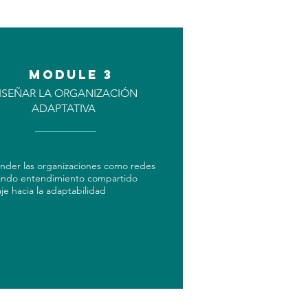
MODULE 3
ISEÑAR LA ORGANIZACIÓN
ADAPTATIVA
nder las organizaciones como redes
ndo entendimiento compartido
iaje hacia la adaptabilidad