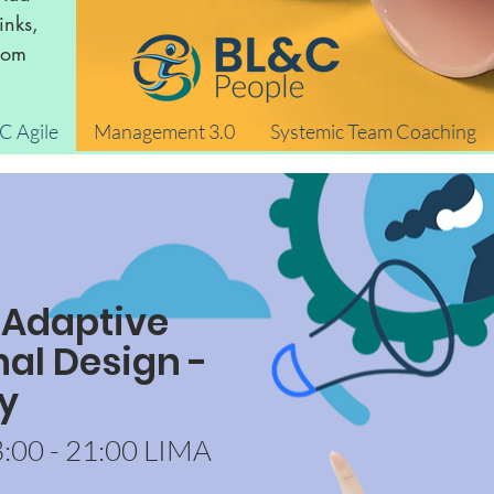
inks,
rom
IC Agile
Management 3.0
Systemic Team Coaching
- Adaptive
al Design -
y
8:00 - 21:00 LIMA